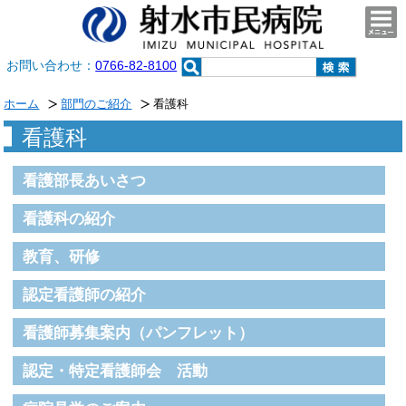
togg
navi
お問い合わせ：
0766-82-8100
ホーム
部門のご紹介
看護科
看護科
看護部長あいさつ
看護科の紹介
教育、研修
認定看護師の紹介
看護師募集案内（パンフレット）
認定・特定看護師会 活動